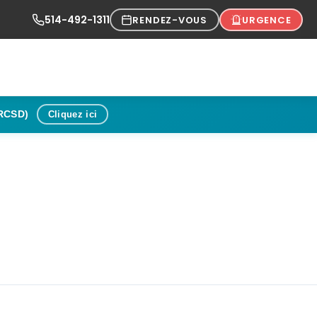
514-492-1311
RENDEZ-VOUS
URGENCE
(RCSD)
Cliquez ici