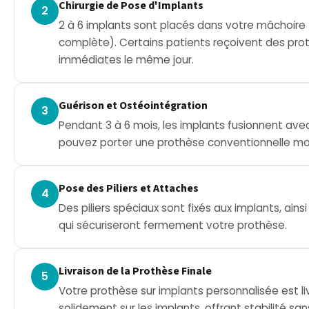
Chirurgie de Pose d'Implants
2
2 à 6 implants sont placés dans votre mâchoire
complète). Certains patients reçoivent des pr
immédiates le même jour.
Guérison et Ostéointégration
3
Pendant 3 à 6 mois, les implants fusionnent ave
pouvez porter une prothèse conventionnelle mo
Pose des Piliers et Attaches
4
Des piliers spéciaux sont fixés aux implants, ains
qui sécuriseront fermement votre prothèse.
Livraison de la Prothèse Finale
5
Votre prothèse sur implants personnalisée est li
solidement sur les implants, offrant stabilité san