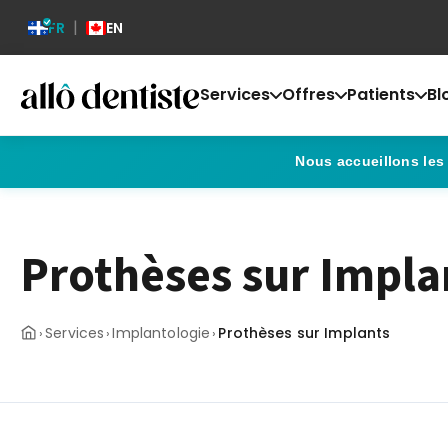
|
FR
EN
Services
Offres
Patients
Bl
Nous accueillons les
Prothèses sur Impla
Services
Implantologie
Prothèses sur Implants
›
›
›